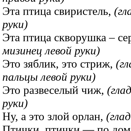
Эта птица свиристель,
(гл
руки)
Эта птица скворушка – с
мизинец левой руки)
Это зяблик, это стриж,
(г
пальцы левой руки)
Это развеселый чиж,
(гла
руки)
Ну, а это злой орлан,
(гла
Птички, птички — по до