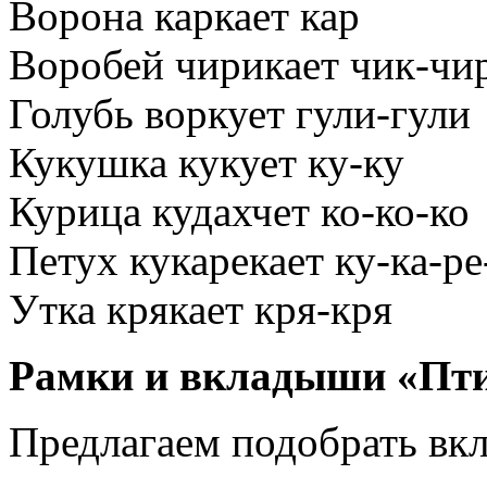
Ворона каркает кар
Воробей чирикает чик-чи
Голубь воркует гули-гули
Кукушка кукует ку-ку
Курица кудахчет ко-ко-ко
Петух кукарекает ку-ка-ре
Утка крякает кря-кря
Рамки и вкладыши «Пт
Предлагаем подобрать вк