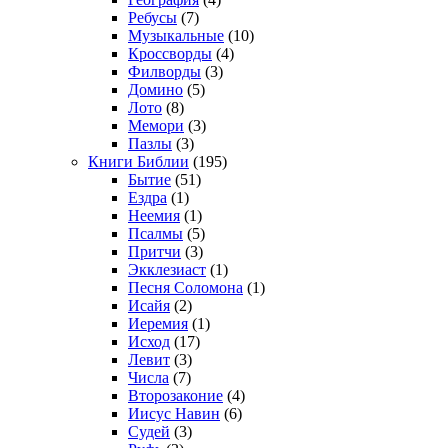
Ребусы
(7)
Музыкальные
(10)
Кроссворды
(4)
Филворды
(3)
Домино
(5)
Лото
(8)
Мемори
(3)
Пазлы
(3)
Книги Библии
(195)
Бытие
(51)
Ездра
(1)
Неемия
(1)
Псалмы
(5)
Притчи
(3)
Экклезиаст
(1)
Песня Соломона
(1)
Исайя
(2)
Иеремия
(1)
Исход
(17)
Левит
(3)
Числа
(7)
Второзаконие
(4)
Иисус Навин
(6)
Судей
(3)