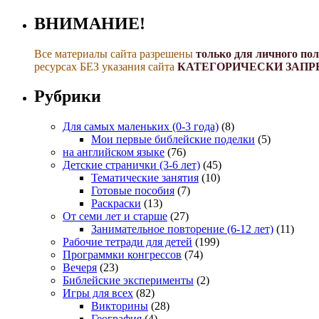
ВНИМАНИЕ!
Все материалы сайта разрешены
только для личного по
ресурсах БЕЗ указания сайта
КАТЕГОРИЧЕСКИ ЗАПР
Рубрики
Для самых маленьких (0-3 года)
(8)
Мои первые библейские поделки
(5)
на английском языке
(76)
Детские странички (3-6 лет)
(45)
Тематические занятия
(10)
Готовые пособия
(7)
Раскраски
(13)
От семи лет и старше
(27)
Занимательное повторение (6-12 лет)
(11)
Рабочие тетради для детей
(199)
Программки конгрессов
(74)
Вечеря
(23)
Библейские эксперименты
(2)
Игры для всех
(82)
Викторины
(28)
География
(4)