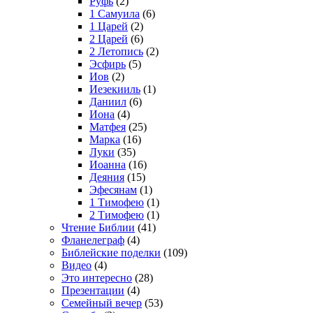
Руфь
(2)
1 Самуила
(6)
1 Царей
(2)
2 Царей
(6)
2 Летопись
(2)
Эсфирь
(5)
Иов
(2)
Иезекииль
(1)
Даниил
(6)
Иона
(4)
Матфея
(25)
Марка
(16)
Луки
(35)
Иоанна
(16)
Деяния
(15)
Эфесянам
(1)
1 Тимофею
(1)
2 Тимофею
(1)
Чтение Библии
(41)
Фланелеграф
(4)
Библейские поделки
(109)
Видео
(4)
Это интересно
(28)
Презентации
(4)
Семейный вечер
(53)