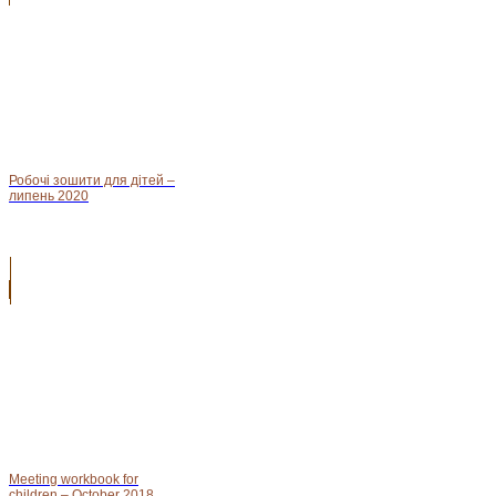
Робочі зошити для дітей –
липень 2020
Meeting workbook for
children – October 2018