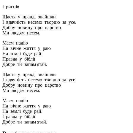
Приспів
Щастя у правді знайшли
І вдячність несемо творцю за усе.
Добру новину про царство
Ми людям несем.
Маєм надію
На вічне життя у раю
На землі буде рай.
Правда у біблії
Добре ти запам ятай.
Щастя у правді знайшли
І вдячність несемо творцю за усе.
Добру новину про царство
Ми людям несем.
Маєм надію
На вічне життя у раю
На землі буде рай.
Правда у біблії
Добре ти запам ятай.