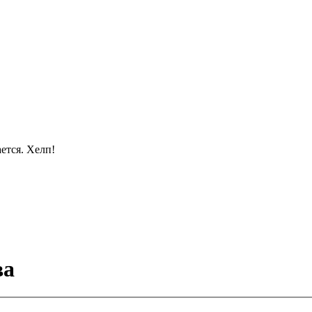
ется. Хелп!
ва