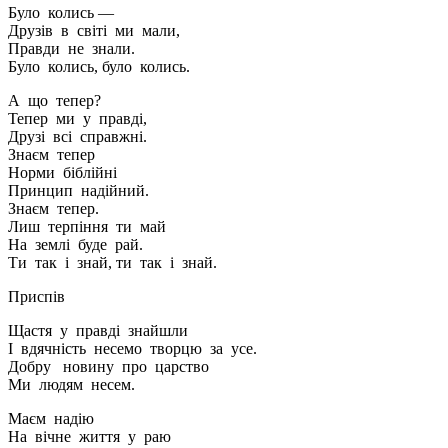
Було колись —
Друзів в світі ми мали,
Правди не знали.
Було колись, було колись.
А що тепер?
Тепер ми у правді,
Друзі всі справжні.
Знаєм тепер
Норми біблійні
Принцип надійний.
Знаєм тепер.
Лиш терпіння ти май
На землі буде рай.
Ти так і знай, ти так і знай.
Приспів
Щастя у правді знайшли
І вдячність несемо творцю за усе.
Добру новину про царство
Ми людям несем.
Маєм надію
На вічне життя у раю