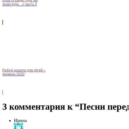
Игра «Пойди туда, не
знаю куда…» часть 3
Робочі зошити для дітей –
червень 2020
3 комментария к “Песни пере
Ирина