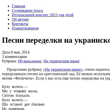
Главная
Содержание блога
Регіональний конгрес 2023 для дітей
Об авторе
Контакты
Пожертвования
Песни переделки на украинск
Дата 8 мая, 2014
3 комментария
Рубрика:
Музыкальные
,
На украинском языке
Продолжаю рубрику
«На украинском языке»
, очень надеюсь
переделанную песню на христианский лад. Её можно использова
мотив «Феличита». Если у вас есть еще песни–переделки на укр
Було колись —
Ми у темряві жили,
Світом блукали.
Було колись —
Що останні дні близько
Не помічали.