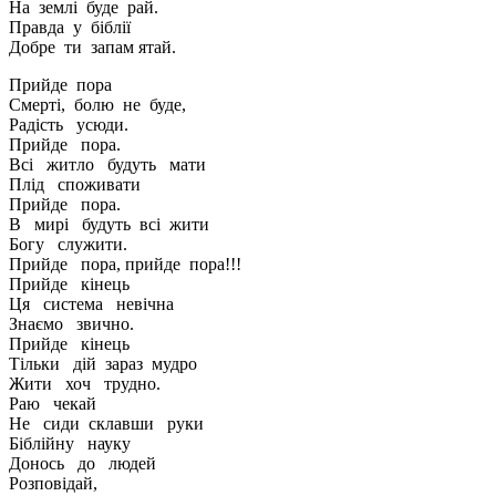
На землі буде рай.
Правда у біблії
Добре ти запам ятай.
Прийде пора
Смерті, болю не буде,
Радість усюди.
Прийде пора.
Всі житло будуть мати
Плід споживати
Прийде пора.
В мирі будуть всі жити
Богу служити.
Прийде пора, прийде пора!!!
Прийде кінець
Ця система невічна
Знаємо звично.
Прийде кінець
Тільки дій зараз мудро
Жити хоч трудно.
Раю чекай
Не сиди склавши руки
Біблійну науку
Донось до людей
Розповідай,