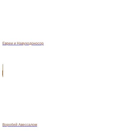
Евреи и Навуходоносор
Воробей Авессалом