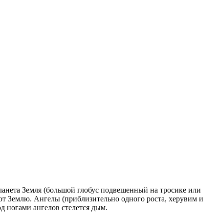
планета Земля (большой глобус подвешенный на тросике или
ют Землю. Ангелы (приблизительно одного роста, херувим и
д ногами ангелов стелется дым.