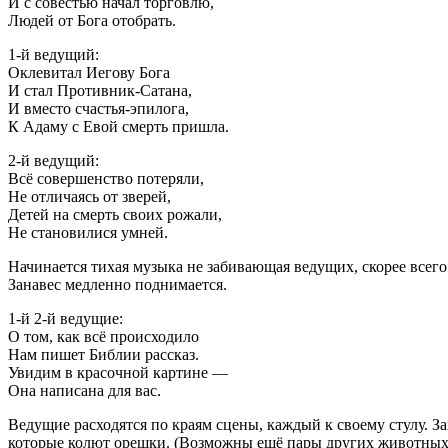
И с совестью начал торговлю,
Людей от Бога отобрать.
1-й ведущий:
Оклевитал Иегову Бога
И стал Противник-Сатана,
И вместо счастья-эпилога,
К Адаму с Евой смерть пришла.
2-й ведущий:
Всё совершенство потеряли,
Не отличаясь от зверей,
Детей на смерть своих рожали,
Не становилися умней.
Начинается тихая музыка не забивающая ведущих, скорее всег
Занавес медленно поднимается.
1-й 2-й ведущие:
О том, как всё происходило
Нам пишет Библии рассказ.
Увидим в красочной картине —
Она написана для вас.
Ведущие расходятся по краям сцены, каждый к своему стулу. За
которые колют орешки. (Возможны ещё пары других животных