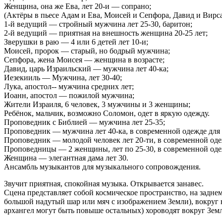
Женщина, она же Ева, лет 20-и — сопрано;
(Актёры в пьесе Адам и Ева, Моисей и Сепфора, Давид и Вирс
1-й ведущий — стройный мужчина лет 25-30, баритон;
2-й ведущий — приятная на внешность женщина 20-25 лет;
Зверушки в раю — 4 или 6 детей лет 10-и;
Моисей, пророк — старый, но бодрый мужчина;
Сепфора, жена Моисея — женщина в возрасте;
Давид, царь Израильский — мужчина лет 40-ка;
Иезекииль — Мужчина, лет 30-40;
Лука, апостол-- мужчина средних лет;
Иоанн, апостол — пожилой мужчина;
Жители Израиля, 6 человек, 3 мужчины и 3 женщины;
Ребёнок, мальчик, возможно Соломон, одет в яркую одежду.
Проповедник с Библией — мужчина лет 25-35;
Проповедник — мужчина лет 40-ка, в современной одежде для
Проповедник — молодой человек лет 20-ти, в современной оде
Проповедницы — 2 женщины, лет по 25-30, в современной оде
Женщина — элегантная дама лет 30.
Ансамбль музыкантов для музыкального сопровождения.
Звучит приятная, спокойная музыка. Открывается занавес.
Сцена представляет собой космическое пространство, на задне
большой надутый шар или мяч с изображением Земли), вокруг 
архангел могут быть повыше остальных) хороводят вокруг Земл