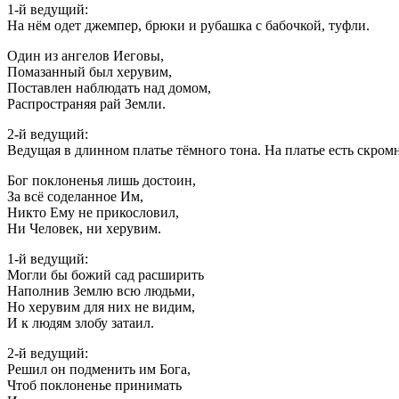
1-й ведущий:
На нём одет джемпер, брюки и рубашка с бабочкой, туфли.
Один из ангелов Иеговы,
Помазанный был херувим,
Поставлен наблюдать над домом,
Распространяя рай Земли.
2-й ведущий:
Ведущая в длинном платье тёмного тона. На платье есть скром
Бог поклоненья лишь достоин,
За всё соделанное Им,
Никто Ему не прикословил,
Ни Человек, ни херувим.
1-й ведущий:
Могли бы божий сад расширить
Наполнив Землю всю людьми,
Но херувим для них не видим,
И к людям злобу затаил.
2-й ведущий:
Решил он подменить им Бога,
Чтоб поклоненье принимать