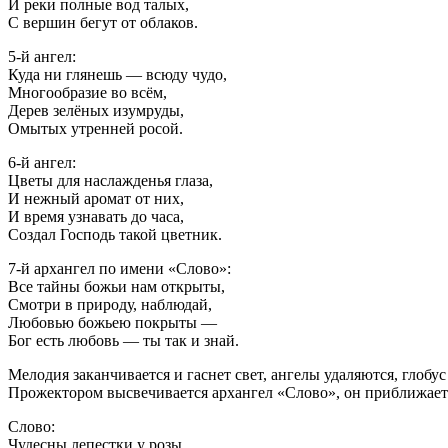
И реки полные вод талых,
С вершин бегут от облаков.
5-й ангел:
Куда ни глянешь — всюду чудо,
Многообразие во всём,
Дерев зелёных изумруды,
Омытых утренней росой.
6-й ангел:
Цветы для наслажденья глаза,
И нежный аромат от них,
И время узнавать до часа,
Создал Господь такой цветник.
7-й архангел по имени «Слово»:
Все тайны божьи нам открыты,
Смотри в природу, наблюдай,
Любовью божьею покрыты —
Бог есть любовь — ты так и знай.
Мелодия заканчивается и гаснет свет, ангелы удаляются, глобу
Прожектором высвечивается архангел «Слово», он приближает
Слово:
Чудесны лепестки у розы,