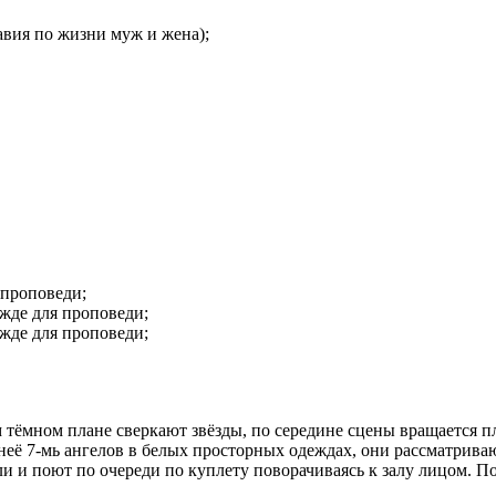
авия по жизни муж и жена);
 проповеди;
жде для проповеди;
жде для проповеди;
м тёмном плане сверкают звёзды, по середине сцены вращается 
неё 7-мь ангелов в белых просторных одеждах, они рассматрива
и и поют по очереди по куплету поворачиваясь к залу лицом. По