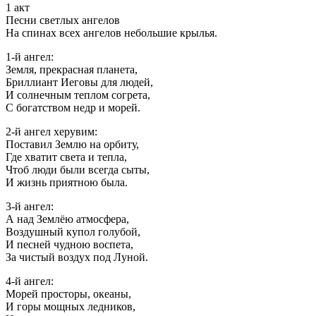
1 акт
Песни светлых ангелов
На спинах всех ангелов небольшие крылья.
1-й ангел:
Земля, прекрасная планета,
Бриллиант Иеговы для людей,
И солнечным теплом согрета,
С богатством недр и морей.
2-й ангел херувим:
Поставил Землю на орбиту,
Где хватит света и тепла,
Чтоб люди были всегда сыты,
И жизнь приятною была.
3-й ангел:
А над Землёю атмосфера,
Воздушный купол голубой,
И песней чудною воспета,
За чистый воздух под Луной.
4-й ангел:
Морей просторы, океаны,
И горы мощных ледников,