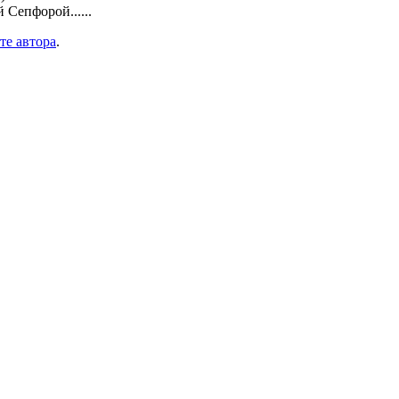
 Сепфорой......
те автора
.