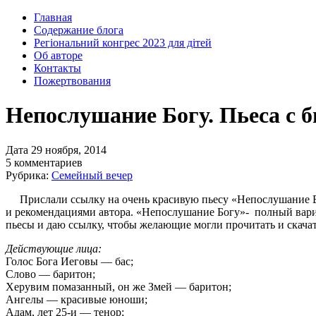
Главная
Содержание блога
Регіональний конгрес 2023 для дітей
Об авторе
Контакты
Пожертвования
Непослушание Богу. Пьеса с 
Дата 29 ноября, 2014
5 комментариев
Рубрика:
Семейный вечер
Прислали ссылку на очень красивую пьесу «Непослушание Б
и рекомендациями автора. «Непослушание Богу»- полный вари
пьесы и даю ссылку, чтобы желающие могли прочитать и скачат
Действующие лица:
Голос Бога Иеговы — бас;
Слово — баритон;
Херувим помазанный, он же Змей — баритон;
Ангелы — красивые юноши;
Адам, лет 25-и — тенор;