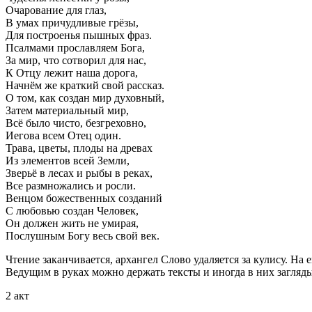
Очарование для глаз,
В умах причудливые грёзы,
Для построенья пышных фраз.
Псалмами прославляем Бога,
За мир, что сотворил для нас,
К Отцу лежит наша дорога,
Начнём же краткий свой рассказ.
О том, как создан мир духовный,
Затем материальный мир,
Всё было чисто, безгреховно,
Иегова всем Отец один.
Трава, цветы, плоды на древах
Из элементов всей Земли,
Зверьё в лесах и рыбы в реках,
Все размножались и росли.
Венцом божественных созданий
С любовью создан Человек,
Он должен жить не умирая,
Послушным Богу весь свой век.
Чтение заканчивается, архангел Слово удаляется за кулису. На 
Ведущим в руках можно держать тексты и иногда в них загляды
2 акт