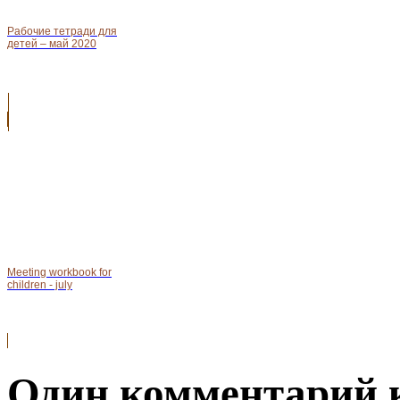
Рабочие тетради для
детей – май 2020
Meeting workbook for
children - july
Один комментарий к