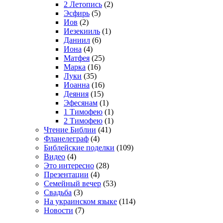
2 Летопись
(2)
Эсфирь
(5)
Иов
(2)
Иезекииль
(1)
Даниил
(6)
Иона
(4)
Матфея
(25)
Марка
(16)
Луки
(35)
Иоанна
(16)
Деяния
(15)
Эфесянам
(1)
1 Тимофею
(1)
2 Тимофею
(1)
Чтение Библии
(41)
Фланелеграф
(4)
Библейские поделки
(109)
Видео
(4)
Это интересно
(28)
Презентации
(4)
Семейный вечер
(53)
Свадьба
(3)
На украинском языке
(114)
Новости
(7)