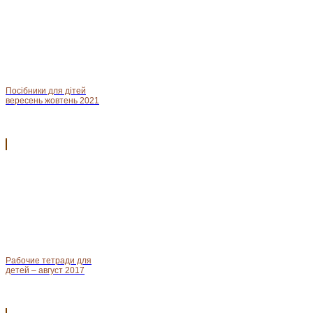
Посібники для дітей
вересень жовтень 2021
Рабочие тетради для
детей – август 2017