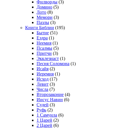
Филворды
(3)
Домино
(5)
Лото
(8)
Мемори
(3)
Пазлы
(3)
Книги Библии
(195)
Бытие
(51)
Ездра
(1)
Неемия
(1)
Псалмы
(5)
Притчи
(3)
Экклезиаст
(1)
Песня Соломона
(1)
Исайя
(2)
Иеремия
(1)
Исход
(17)
Левит
(3)
Числа
(7)
Второзаконие
(4)
Иисус Навин
(6)
Судей
(3)
Руфь
(2)
1 Самуила
(6)
1 Царей
(2)
2 Царей
(6)