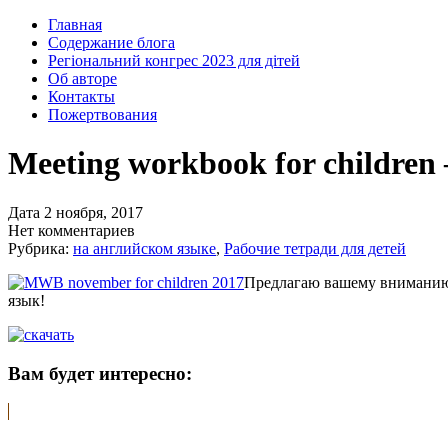
Главная
Содержание блога
Регіональний конгрес 2023 для дітей
Об авторе
Контакты
Пожертвования
Meeting workbook for childre
Дата 2 ноября, 2017
Нет комментариев
Рубрика:
на английском языке
,
Рабочие тетради для детей
Предлагаю вашему вниманию
язык!
Вам будет интересно: