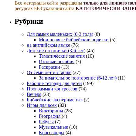
Все материалы сайта разрешены
только для личного по
ресурсах БЕЗ указания сайта
КАТЕГОРИЧЕСКИ ЗАПР
Рубрики
Для самых маленьких (0-3 года)
(8)
Мои первые библейские поделки
(5)
на английском языке
(76)
Детские странички (3-6 лет)
(45)
Тематические занятия
(10)
Готовые пособия
(7)
Раскраски
(13)
От семи лет и старше
(27)
Занимательное повторение (6-12 лет)
(11)
Рабочие тетради для детей
(199)
Программки конгрессов
(74)
Вечеря
(23)
Библейские эксперименты
(2)
Игры для всех
(82)
Викторины
(28)
География
(4)
Ребусы
(7)
Музыкальные
(10)
Кроссворды
(4)