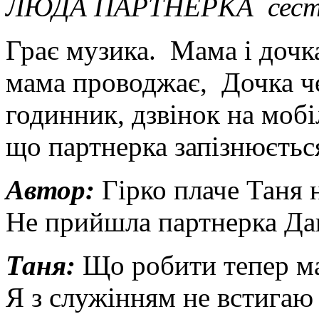
ЛЮДА ПАРТНЕРКА сест
Грає музика. Мама і дочка
мама проводжає, Дочка че
годинник, дзвінок на мобі
що партнерка запізнюєтьс
Автор:
Гірко плаче Таня 
Не прийшла партнерка Д
Таня:
Що робити тепер м
Я з служінням не встигаю