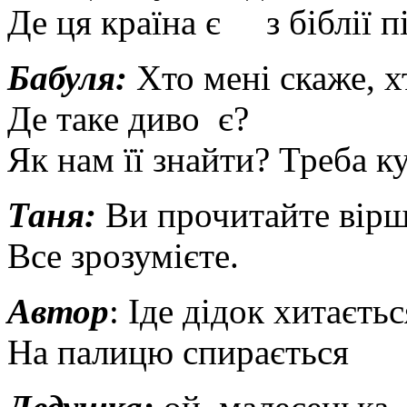
Де ця країна є з біблії п
Бабуля:
Хто мені скаже, х
Де таке диво є?
Як нам її знайти? Треба к
Таня:
Ви прочитайте вірш 
Все зрозумієте.
Автор
: Іде дідок хитаєтьс
На палицю спирається