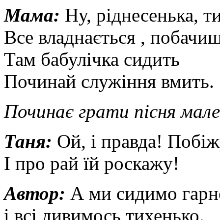
Мама:
Ну, ріднесенька, т
Все владнається , побачи
Там бабулічка сидить
Починай служіння вмить.
Починає грати пісня мал
Таня:
Ой, і правда! Побі
І про рай їй роскажу!
Автор:
А ми сидимо гарн
і всі дивимось тихенько.