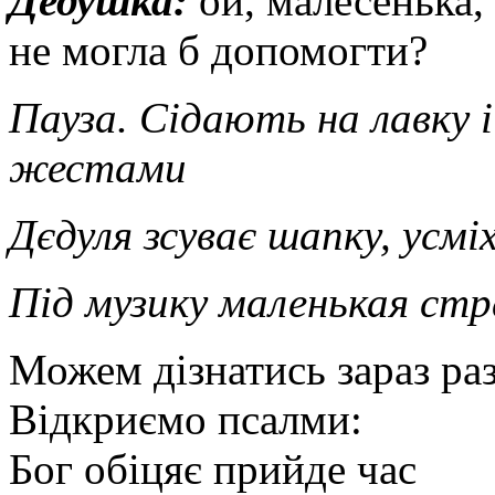
Дедушка:
ой, малесенька,
не могла б допомогти?
Пауза. Сідають на лавку і 
жестами
Дєдуля зсуває шапку, усмі
Під музику маленькая ст
Можем дізнатись зараз ра
Відкриємо псалми:
Бог обіцяє прийде час