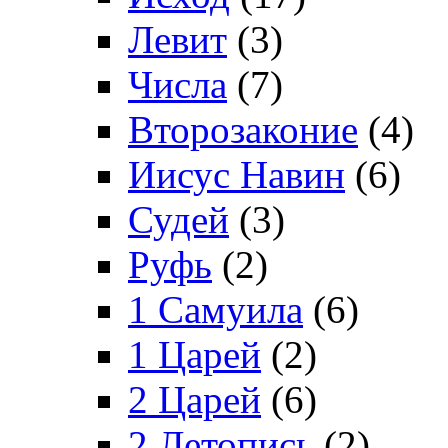
Левит
(3)
Числа
(7)
Второзаконие
(4)
Иисус Навин
(6)
Судей
(3)
Руфь
(2)
1 Самуила
(6)
1 Царей
(2)
2 Царей
(6)
2 Летопись
(2)