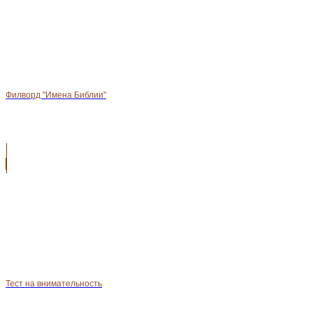
Филворд "Имена Библии"
Тест на внимательность