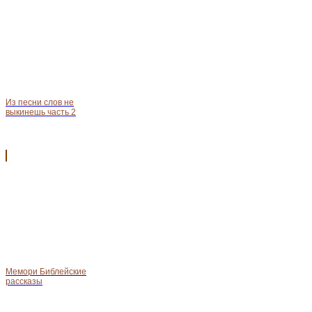
Из песни слов не
выкинешь часть 2
Мемори Библейские
рассказы