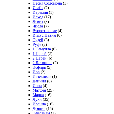
Песня Соломона
(1)
Исайя
(2)
Иеремия
(1)
Исход
(17)
Левит
(3)
Числа
(7)
Второзаконие
(4)
Иисус Навин
(6)
Судей
(3)
Руфь
(2)
1 Самуила
(6)
1 Царей
(2)
2 Царей
(6)
2 Летопись
(2)
Эсфирь
(5)
Иов
(2)
Иезекииль
(1)
Даниил
(6)
Иона
(4)
Матфея
(25)
Марка
(16)
Луки
(35)
Иоанна
(16)
Деяния
(15)
Эфесянам
(1)