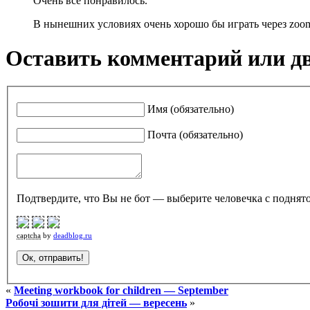
Очень всё понравилось.
В нынешних условиях очень хорошо бы играть через zoom, 
Оставить комментарий или д
Имя (обязательно)
Почта (обязательно)
Подтвердите, что Вы не бот — выберите человечка с поднято
captcha
by
deadblog.ru
«
Meeting workbook for children — September
Робочі зошити для дітей — вересень
»