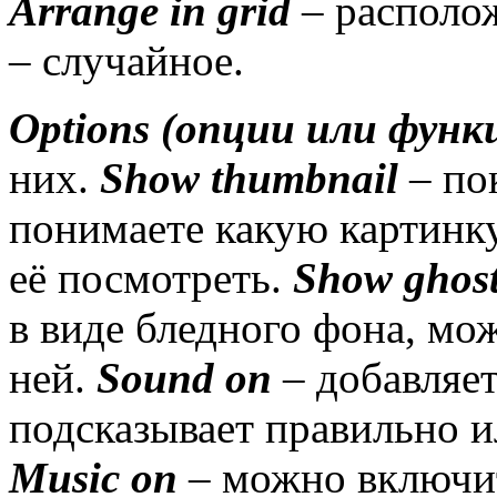
Arrange
in
grid
– располож
– случайное.
Options
(опции или функ
них.
Show
thumbnail
– по
понимаете какую картинк
её посмотреть.
Show ghost
в виде бледного фона, мо
ней.
Sound
on
– добавляет
подсказывает правильно и
Music
on
– можно включи