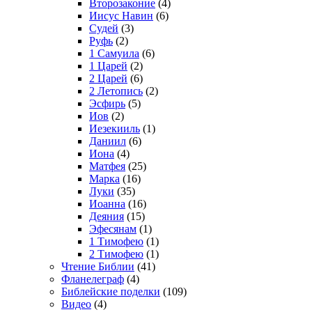
Второзаконие
(4)
Иисус Навин
(6)
Судей
(3)
Руфь
(2)
1 Самуила
(6)
1 Царей
(2)
2 Царей
(6)
2 Летопись
(2)
Эсфирь
(5)
Иов
(2)
Иезекииль
(1)
Даниил
(6)
Иона
(4)
Матфея
(25)
Марка
(16)
Луки
(35)
Иоанна
(16)
Деяния
(15)
Эфесянам
(1)
1 Тимофею
(1)
2 Тимофею
(1)
Чтение Библии
(41)
Фланелеграф
(4)
Библейские поделки
(109)
Видео
(4)