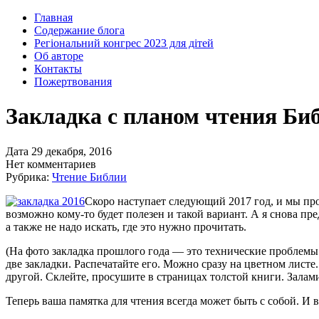
Главная
Содержание блога
Регіональний конгрес 2023 для дітей
Об авторе
Контакты
Пожертвования
Закладка с планом чтения Биб
Дата 29 декабря, 2016
Нет комментариев
Рубрика:
Чтение Библии
Скоро наступает следующий 2017 год, и мы пр
возможно кому-то будет полезен и такой вариант. А я снова пр
а также не надо искать, где это нужно прочитать.
(На фото закладка прошлого года — это технические проблемы с
две закладки. Распечатайте его. Можно сразу на цветном лист
другой. Склейте, просушите в страницах толстой книги. Залам
Теперь ваша памятка для чтения всегда может быть с собой. И 