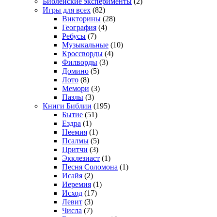
Библейские эксперименты
(2)
Игры для всех
(82)
Викторины
(28)
География
(4)
Ребусы
(7)
Музыкальные
(10)
Кроссворды
(4)
Филворды
(3)
Домино
(5)
Лото
(8)
Мемори
(3)
Пазлы
(3)
Книги Библии
(195)
Бытие
(51)
Ездра
(1)
Неемия
(1)
Псалмы
(5)
Притчи
(3)
Экклезиаст
(1)
Песня Соломона
(1)
Исайя
(2)
Иеремия
(1)
Исход
(17)
Левит
(3)
Числа
(7)