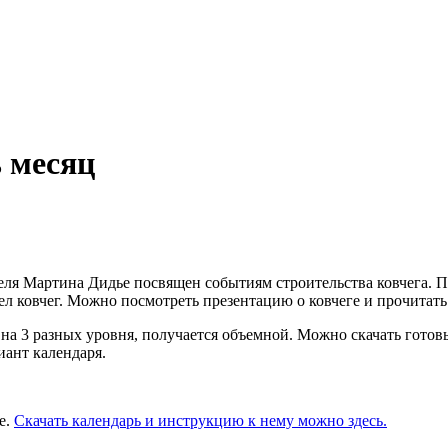
ь месяц
я Мартина Дидье посвящен событиям строительства ковчега. Пра
дел ковчег. Можно посмотреть презентацию о ковчеге и прочитат
а 3 разных уровня, получается объемной. Можно скачать готовы
иант календаря.
е.
Скачать календарь и инструкцию к нему можно здесь.