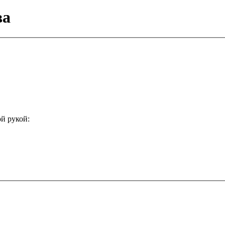
ва
й рукой: