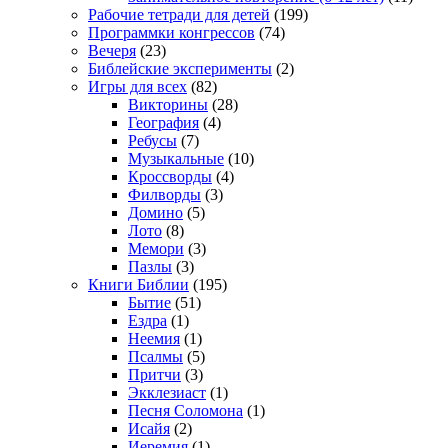
Рабочие тетради для детей
(199)
Программки конгрессов
(74)
Вечеря
(23)
Библейские эксперименты
(2)
Игры для всех
(82)
Викторины
(28)
География
(4)
Ребусы
(7)
Музыкальные
(10)
Кроссворды
(4)
Филворды
(3)
Домино
(5)
Лото
(8)
Мемори
(3)
Пазлы
(3)
Книги Библии
(195)
Бытие
(51)
Ездра
(1)
Неемия
(1)
Псалмы
(5)
Притчи
(3)
Экклезиаст
(1)
Песня Соломона
(1)
Исайя
(2)
Иеремия
(1)