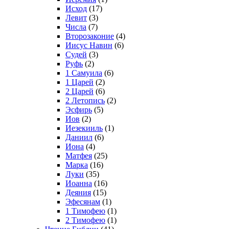
Исход
(17)
Левит
(3)
Числа
(7)
Второзаконие
(4)
Иисус Навин
(6)
Судей
(3)
Руфь
(2)
1 Самуила
(6)
1 Царей
(2)
2 Царей
(6)
2 Летопись
(2)
Эсфирь
(5)
Иов
(2)
Иезекииль
(1)
Даниил
(6)
Иона
(4)
Матфея
(25)
Марка
(16)
Луки
(35)
Иоанна
(16)
Деяния
(15)
Эфесянам
(1)
1 Тимофею
(1)
2 Тимофею
(1)