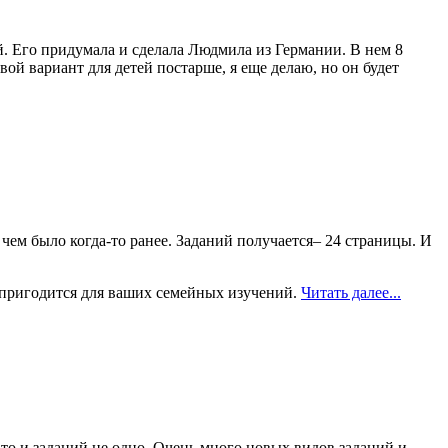
. Его придумала и сделала Людмила из Германии. В нем 8
вой вариант для детей постарше, я еще делаю, но он будет
чем было когда-то ранее. Заданий получается– 24 страницы. И
и пригодится для ваших семейных изучений.
Читать далее...
 то и заданий не одно. Очень много новых видов заданий и