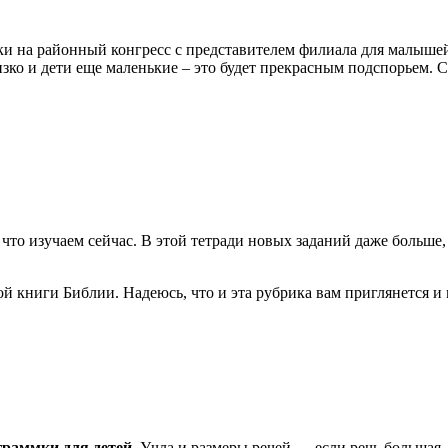
и на районный конгресс с представителем филиала для малышей
изко и дети еще маленькие – это будет прекрасным подспорьем. С
то изучаем сейчас. В этой тетради новых заданий даже больше, 
ой книги Библии. Надеюсь, что и эта рубрика вам приглянется 
граммки для детей
. Учла и размеры речей — если речь большая,