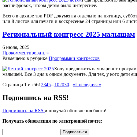
расшифровок, чтобы детям было интереснее.
Всего в архиве три PDF документа отдельно на пятницу, суббот
или 8 листов для печати и воскресенье 24 страницы или 6 листо
Региональный конгресс 2025 малышам
6 июля, 2025
Прокомментировать »
Размещено в рубрике
Программки конгрессов
Хочу предложить вам вариант программ
малышей. Все 3 дня в одном документе. Для тех, у кого дети е
Страница 1 из 56
1
2
3
4
5
...
10
20
30
...
»
Последняя »
Подпишись на RSS!
Подпишись на RSS
и получай обновления блога!
Получать обновления по электронной почте: