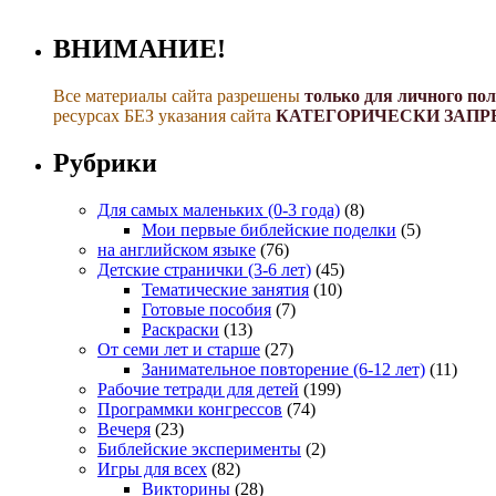
ВНИМАНИЕ!
Все материалы сайта разрешены
только для личного по
ресурсах БЕЗ указания сайта
КАТЕГОРИЧЕСКИ ЗАПР
Рубрики
Для самых маленьких (0-3 года)
(8)
Мои первые библейские поделки
(5)
на английском языке
(76)
Детские странички (3-6 лет)
(45)
Тематические занятия
(10)
Готовые пособия
(7)
Раскраски
(13)
От семи лет и старше
(27)
Занимательное повторение (6-12 лет)
(11)
Рабочие тетради для детей
(199)
Программки конгрессов
(74)
Вечеря
(23)
Библейские эксперименты
(2)
Игры для всех
(82)
Викторины
(28)