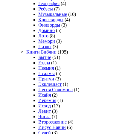
География
(4)
Ребусы
(7)
Музыкальные
(10)
Кроссворды
(4)
Филворды
(3)
Домино
(5)
Лото
(8)
Мемори
(3)
Пазлы
(3)
Книги Библии
(195)
Бытие
(51)
Ездра
(1)
Неемия
(1)
Псалмы
(5)
Притчи
(3)
Экклезиаст
(1)
Песня Соломона
(1)
Исайя
(2)
Иеремия
(1)
Исход
(17)
Левит
(3)
Числа
(7)
Второзаконие
(4)
Иисус Навин
(6)
Судей
(3)